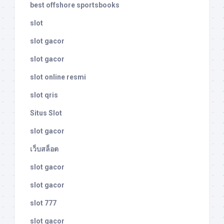
best offshore sportsbooks
slot
slot gacor
slot gacor
slot online resmi
slot qris
Situs Slot
slot gacor
เว็บสล็อต
slot gacor
slot gacor
slot 777
slot gacor