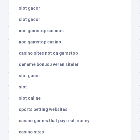
slot gacor
slot gacor
non gamstop casinos
non gamstop casino
casino sites not on gamstop
deneme bonusu veren siteler
slot gacor
slot
slot online
sports betting websites
casino games that pay real money
casino sites