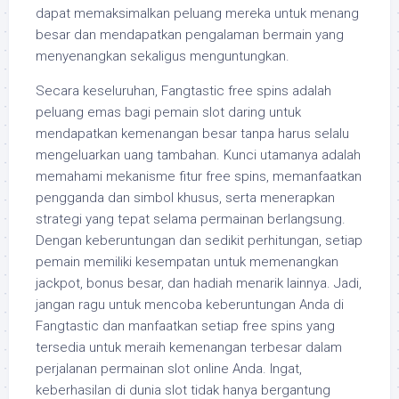
dapat memaksimalkan peluang mereka untuk menang
besar dan mendapatkan pengalaman bermain yang
menyenangkan sekaligus menguntungkan.
Secara keseluruhan, Fangtastic free spins adalah
peluang emas bagi pemain slot daring untuk
mendapatkan kemenangan besar tanpa harus selalu
mengeluarkan uang tambahan. Kunci utamanya adalah
memahami mekanisme fitur free spins, memanfaatkan
pengganda dan simbol khusus, serta menerapkan
strategi yang tepat selama permainan berlangsung.
Dengan keberuntungan dan sedikit perhitungan, setiap
pemain memiliki kesempatan untuk memenangkan
jackpot, bonus besar, dan hadiah menarik lainnya. Jadi,
jangan ragu untuk mencoba keberuntungan Anda di
Fangtastic dan manfaatkan setiap free spins yang
tersedia untuk meraih kemenangan terbesar dalam
perjalanan permainan slot online Anda. Ingat,
keberhasilan di dunia slot tidak hanya bergantung