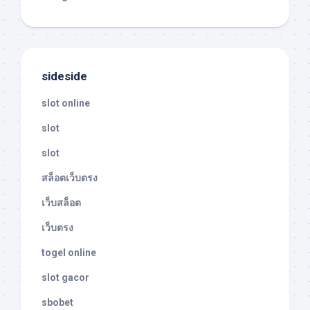
sideside
slot online
slot
slot
สล็อตเว็บตรง
เว็บสล็อต
เว็บตรง
togel online
slot gacor
sbobet