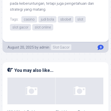
pada keberuntungan, tetapi juga pengetahuan dan
strategi yang matang.
Tags:
casino
judi bola
sbobet
slot
slot gacor
slot online
August 20, 2025
by
admin
Slot Gacor
0
You may also like...