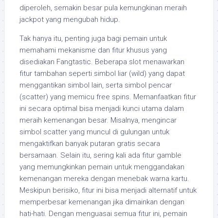
diperoleh, semakin besar pula kemungkinan meraih
jackpot yang mengubah hidup.
Tak hanya itu, penting juga bagi pemain untuk
memahami mekanisme dan fitur khusus yang
disediakan Fangtastic. Beberapa slot menawarkan
fitur tambahan seperti simbol liar (wild) yang dapat
menggantikan simbol lain, serta simbol pencar
(scatter) yang memicu free spins. Memanfaatkan fitur
ini secara optimal bisa menjadi kunci utama dalam
meraih kemenangan besar. Misalnya, mengincar
simbol scatter yang muncul di gulungan untuk
mengaktifkan banyak putaran gratis secara
bersamaan. Selain itu, sering kali ada fitur gamble
yang memungkinkan pemain untuk menggandakan
kemenangan mereka dengan menebak warna kartu.
Meskipun berisiko, fitur ini bisa menjadi alternatif untuk
memperbesar kemenangan jika dimainkan dengan
hati-hati. Dengan menguasai semua fitur ini, pemain