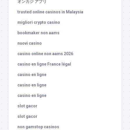
オンカジ アプリ
trusted online casinos in Malaysia
migliori crypto casino
bookmaker non aams
nuovi casino
casino online non aams 2026
casino en ligne France légal
casino en ligne
casino en ligne
casino en ligne
slot gacor
slot gacor
non gamstop casinos