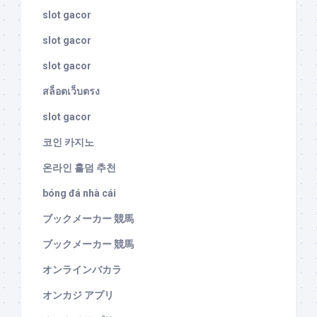
slot gacor
slot gacor
slot gacor
สล็อตเว็บตรง
slot gacor
코인 카지노
온라인 홀덤 추천
bóng đá nhà cái
ブックメーカー 競馬
ブックメーカー 競馬
オンラインバカラ
オンカジ アプリ