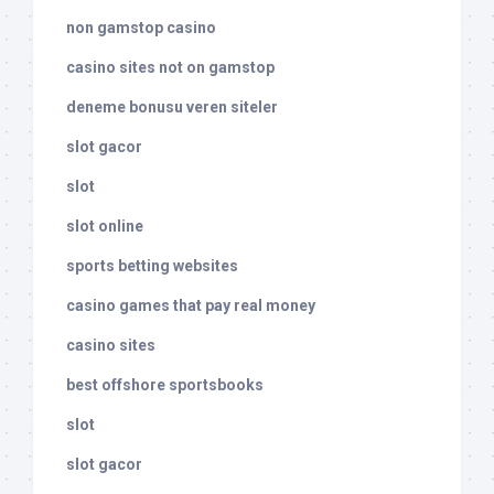
non gamstop casino
casino sites not on gamstop
deneme bonusu veren siteler
slot gacor
slot
slot online
sports betting websites
casino games that pay real money
casino sites
best offshore sportsbooks
slot
slot gacor