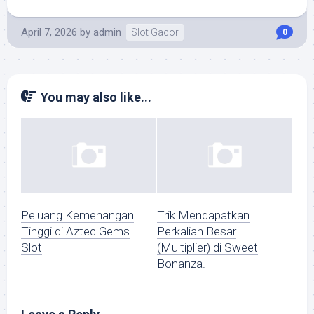
April 7, 2026
by
admin
Slot Gacor
0
You may also like...
Peluang Kemenangan
Trik Mendapatkan
Tinggi di Aztec Gems
Perkalian Besar
Slot
(Multiplier) di Sweet
Bonanza.