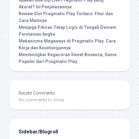
Apakah Ada Rtp Live Pragmatic Play yang
Akurat? Ini Penjelasannya
Review Slot Pragmatic Play Terbaru: Fitur dan
Cara Mainnya
Menjaga Pikiran Tetap Logis di Tengah Demam
Permainan Angka
Mekanisme Megaways di Pragmatic Play: Cara
Kerja dan Keuntungannya
Membongkar Kegacoran Sweet Bonanza, Game
Populer dari Pragmatic Play
Recent Comments
No comments to show.
Sidebar/Blogroll