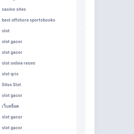
casino sites
best offshore sportsbooks
slot
slot gacor
slot gacor
slot online resmi
slot qris
Situs Slot
slot gacor
เว็บสล็อต
slot gacor
slot gacor