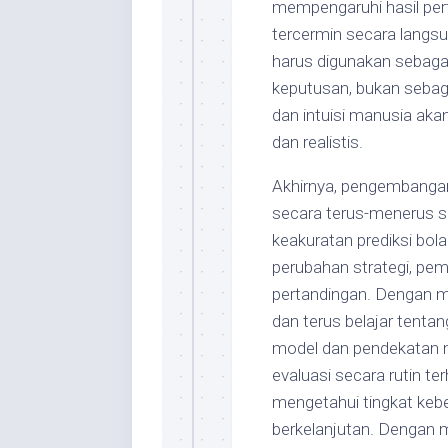
mempengaruhi hasil pert
tercermin secara langsun
harus digunakan sebag
keputusan, bukan sebag
dan intuisi manusia aka
dan realistis.
Akhirnya, pengembanga
secara terus-menerus s
keakuratan prediksi bol
perubahan strategi, pem
pertandingan. Dengan m
dan terus belajar tenta
model dan pendekatan me
evaluasi secara rutin te
mengetahui tingkat keb
berkelanjutan. Dengan me