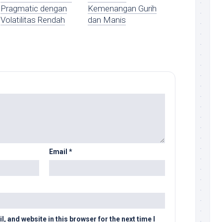
Pragmatic dengan
Kemenangan Gurih
Volatilitas Rendah
dan Manis
Email
*
 and website in this browser for the next time I