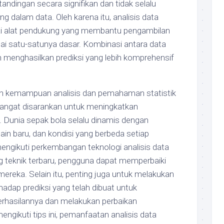
andingan secara signifikan dan tidak selalu
g dalam data. Oleh karena itu, analisis data
ai alat pendukung yang membantu pengambilan
ai satu-satunya dasar. Kombinasi antara data
n menghasilkan prediksi yang lebih komprehensif
n kemampuan analisis dan pemahaman statistik
angat disarankan untuk meningkatkan
a. Dunia sepak bola selalu dinamis dengan
ain baru, dan kondisi yang berbeda setiap
engikuti perkembangan teknologi analisis data
ng teknik terbaru, pengguna dapat memperbaiki
reka. Selain itu, penting juga untuk melakukan
rhadap prediksi yang telah dibuat untuk
erhasilannya dan melakukan perbaikan
ngikuti tips ini, pemanfaatan analisis data