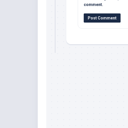
comment.