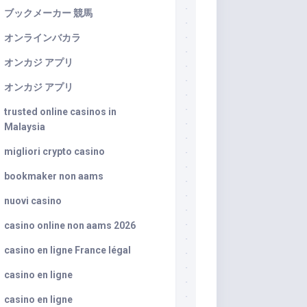
ブックメーカー 競馬
オンラインバカラ
オンカジ アプリ
オンカジ アプリ
trusted online casinos in
Malaysia
migliori crypto casino
bookmaker non aams
nuovi casino
casino online non aams 2026
casino en ligne France légal
casino en ligne
casino en ligne