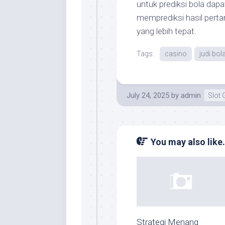
untuk prediksi bola dapa
memprediksi hasil per
yang lebih tepat.
Tags:
casino
judi bol
July 24, 2025
by
admin
Slot 
You may also like.
Strategi Menang