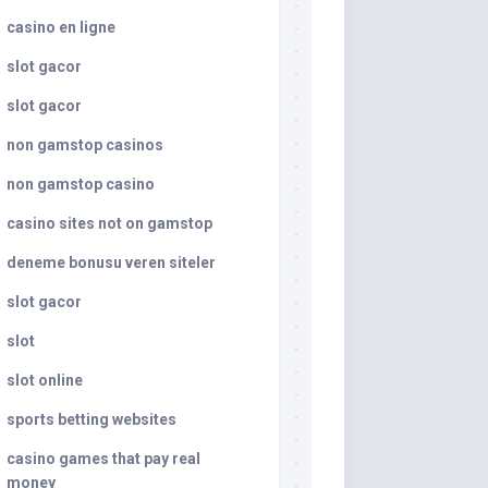
casino en ligne
slot gacor
slot gacor
non gamstop casinos
non gamstop casino
casino sites not on gamstop
deneme bonusu veren siteler
slot gacor
slot
slot online
sports betting websites
casino games that pay real
money