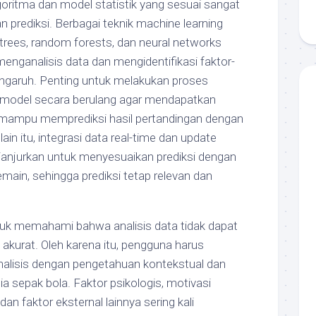
oritma dan model statistik yang sesuai sangat
 prediksi. Berbagai teknik machine learning
n trees, random forests, dan neural networks
enganalisis data dan mengidentifikasi faktor-
engaruh. Penting untuk melakukan proses
n model secara berulang agar mendapatkan
 mampu memprediksi hasil pertandingan dengan
elain itu, integrasi data real-time dan update
ianjurkan untuk menyesuaikan prediksi dengan
pemain, sehingga prediksi tetap relevan dan
ntuk memahami bahwa analisis data tidak dapat
akurat. Oleh karena itu, pengguna harus
alisis dengan pengetahuan kontekstual dan
a sepak bola. Faktor psikologis, motivasi
 dan faktor eksternal lainnya sering kali