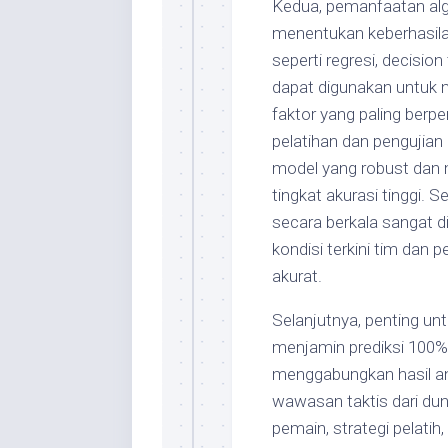
Kedua, pemanfaatan alg
menentukan keberhasilan
seperti regresi, decisio
dapat digunakan untuk m
faktor yang paling berp
pelatihan dan pengujia
model yang robust dan
tingkat akurasi tinggi. S
secara berkala sangat d
kondisi terkini tim dan 
akurat.
Selanjutnya, penting u
menjamin prediksi 100% 
menggabungkan hasil an
wawasan taktis dari duni
pemain, strategi pelatih,