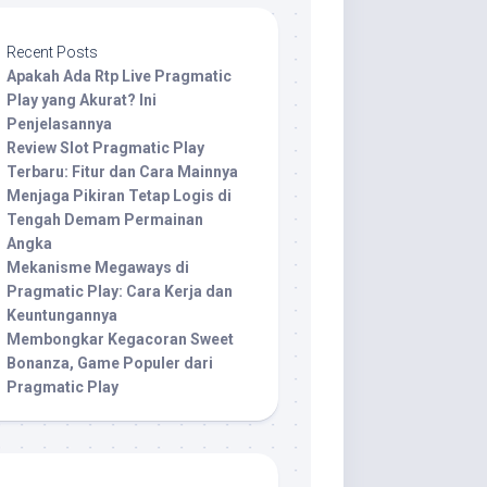
Recent Posts
Apakah Ada Rtp Live Pragmatic
Play yang Akurat? Ini
Penjelasannya
Review Slot Pragmatic Play
Terbaru: Fitur dan Cara Mainnya
Menjaga Pikiran Tetap Logis di
Tengah Demam Permainan
Angka
Mekanisme Megaways di
Pragmatic Play: Cara Kerja dan
Keuntungannya
Membongkar Kegacoran Sweet
Bonanza, Game Populer dari
Pragmatic Play