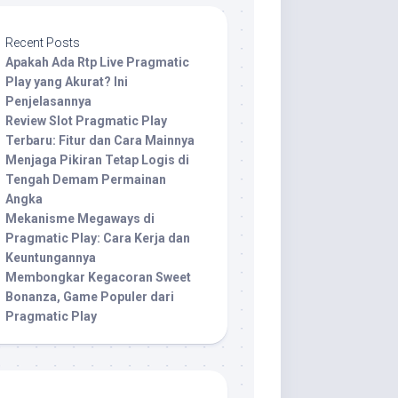
Recent Posts
Apakah Ada Rtp Live Pragmatic
Play yang Akurat? Ini
Penjelasannya
Review Slot Pragmatic Play
Terbaru: Fitur dan Cara Mainnya
Menjaga Pikiran Tetap Logis di
Tengah Demam Permainan
Angka
Mekanisme Megaways di
Pragmatic Play: Cara Kerja dan
Keuntungannya
Membongkar Kegacoran Sweet
Bonanza, Game Populer dari
Pragmatic Play