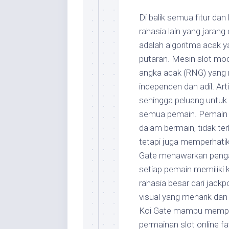
Di balik semua fitur da
rahasia lain yang jaran
adalah algoritma acak y
putaran. Mesin slot mo
angka acak (RNG) yang 
independen dan adil. Arti
sehingga peluang untuk
semua pemain. Pemain ya
dalam bermain, tidak te
tetapi juga memperhati
Gate menawarkan pengal
setiap pemain memilik
rahasia besar dari jack
visual yang menarik dan
Koi Gate mampu memper
permainan slot online fav