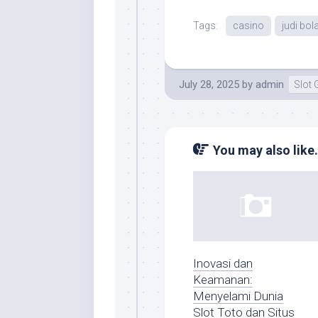
Tags:
casino
judi bol
July 28, 2025
by
admin
Slot 
You may also like.
Inovasi dan
Keamanan:
Menyelami Dunia
Slot Toto dan Situs