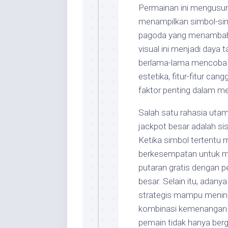
Permainan ini mengusun
menampilkan simbol-simb
pagoda yang menambah
visual ini menjadi day
berlama-lama mencoba p
estetika, fitur-fitur ca
faktor penting dalam m
Salah satu rahasia utam
jackpot besar adalah sis
Ketika simbol tertentu
berkesempatan untuk m
putaran gratis dengan
besar. Selain itu, adany
strategis mampu menin
kombinasi kemenangan 
pemain tidak hanya ber