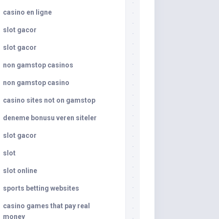
casino en ligne
slot gacor
slot gacor
non gamstop casinos
non gamstop casino
casino sites not on gamstop
deneme bonusu veren siteler
slot gacor
slot
slot online
sports betting websites
casino games that pay real
money