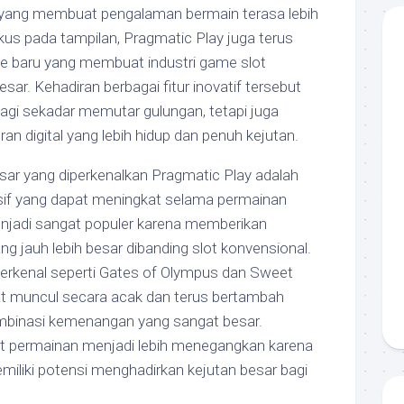
gi yang membuat pengalaman bermain terasa lebih
kus pada tampilan, Pragmatic Play juga terus
 baru yang membuat industri game slot
ar. Kehadiran berbagai fitur inovatif tersebut
agi sekadar memutar gulungan, tetapi juga
an digital yang lebih hidup dan penuh kejutan.
esar yang diperkenalkan Pragmatic Play adalah
esif yang dapat meningkat selama permainan
menjadi sangat populer karena memberikan
 jauh lebih besar dibanding slot konvensional.
rkenal seperti Gates of Olympus dan Sweet
pat muncul secara acak dan terus bertambah
mbinasi kemenangan yang sangat besar.
 permainan menjadi lebih menegangkan karena
emiliki potensi menghadirkan kejutan besar bagi