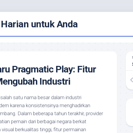
 Harian untuk Anda
ru Pragmatic Play: Fitur
engubah Industri
salah satu nama besar dalam industri
ern karena konsistensinya menghadirkan
embang. Dalam beberapa tahun terakhir, provider
hatian pemain dari berbagai negara berkat
visual berkualitas tinggi, fitur permainan