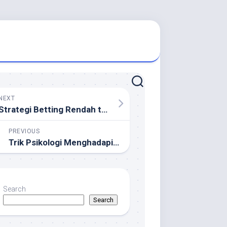
NEXT
Strategi Betting Rendah tapi Menang Besar di Pragmatic Play
PREVIOUS
Trik Psikologi Menghadapi Kekalahan Saat Bermain Slot Pragmatic Play
Search
Search