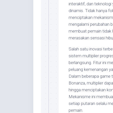
interaktif, dan teknolo
dinamis. Tidak hanya fo
menciptakan mekanisme
mengalami perubahan bes
membuat pemain tidak l
merasakan sensasi hibur
Salah satu inovasi terb
sistem multiplier progr
berlangsung. Fitur ini 
peluang kemenangan yang
Dalam beberapa game te
Bonanza, multiplier da
hingga menciptakan ko
Mekanisme ini membuat
setiap putaran selalu m
pemain.