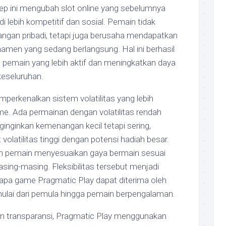
p ini mengubah slot online yang sebelumnya
di lebih kompetitif dan sosial. Pemain tidak
gan pribadi, tetapi juga berusaha mendapatkan
rnamen yang sedang berlangsung. Hal ini berhasil
pemain yang lebih aktif dan meningkatkan daya
keseluruhan.
perkenalkan sistem volatilitas yang lebih
ame. Ada permainan dengan volatilitas rendah
inginkan kemenangan kecil tetapi sering,
volatilitas tinggi dengan potensi hadiah besar.
an pemain menyesuaikan gaya bermain sesuai
sing-masing. Fleksibilitas tersebut menjadi
apa game Pragmatic Play dapat diterima oleh
mulai dari pemula hingga pemain berpengalaman.
n transparansi, Pragmatic Play menggunakan