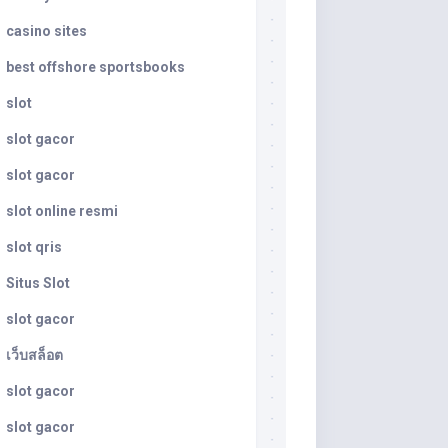
casino sites
best offshore sportsbooks
slot
slot gacor
slot gacor
slot online resmi
slot qris
Situs Slot
slot gacor
เว็บสล็อต
slot gacor
slot gacor