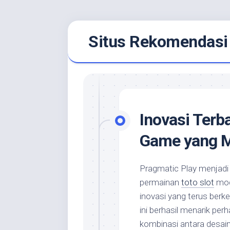
Skip
Situs Rekomendasi
to
content
Inovasi Terba
Game yang M
Pragmatic Play menjadi 
permainan
toto slot
mod
inovasi yang terus berk
ini berhasil menarik per
kombinasi antara desain 