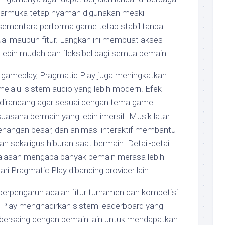
tarmuka tetap nyaman digunakan meski
l, sementara performa game tetap stabil tanpa
ual maupun fitur. Langkah ini membuat akses
lebih mudah dan fleksibel bagi semua pemain.
 gameplay, Pragmatic Play juga meningkatkan
lalui sistem audio yang lebih modern. Efek
 dirancang agar sesuai dengan tema game
asana bermain yang lebih imersif. Musik latar
enangan besar, dan animasi interaktif membantu
 sekaligus hiburan saat bermain. Detail-detail
di alasan mengapa banyak pemain merasa lebih
i Pragmatic Play dibanding provider lain.
 berpengaruh adalah fitur turnamen dan kompetisi
Play menghadirkan sistem leaderboard yang
ersaing dengan pemain lain untuk mendapatkan