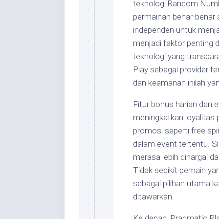
teknologi Random Numb
permainan benar-benar ac
independen untuk menja
menjadi faktor penting 
teknologi yang transp
Play sebagai provider t
dan keamanan inilah y
Fitur bonus harian dan 
meningkatkan loyalitas
promosi seperti free sp
dalam event tertentu.
merasa lebih dihargai da
Tidak sedikit pemain y
sebagai pilihan utama 
ditawarkan.
Ke depan, Pragmatic Pla