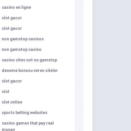
casino en ligne
slot gacor
slot gacor
non gamstop casinos
non gamstop casino
casino sites not on gamstop
deneme bonusu veren siteler
slot gacor
slot
slot online
sports betting websites
casino games that pay real
money