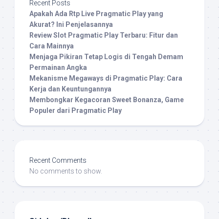
Recent Posts
Apakah Ada Rtp Live Pragmatic Play yang
Akurat? Ini Penjelasannya
Review Slot Pragmatic Play Terbaru: Fitur dan
Cara Mainnya
Menjaga Pikiran Tetap Logis di Tengah Demam
Permainan Angka
Mekanisme Megaways di Pragmatic Play: Cara
Kerja dan Keuntungannya
Membongkar Kegacoran Sweet Bonanza, Game
Populer dari Pragmatic Play
Recent Comments
No comments to show.