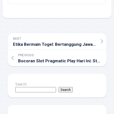
NEXT
Etika Bermain Togel: Bertanggung Jawab Atas Pilihan Taruhan.
PREVIOUS
Bocoran Slot Pragmatic Play Hari Ini: Strategi Anti-Rungkad!
Search
Search