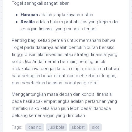
Togel seringkali sangat lebar.
Harapan
adalah janji kekayaan instan.
Realita
adalah hukum probabilitas yang kejam dan
kerugian finansial yang mungkin terjadi.
Penting bagi setiap pemain untuk memahami bahwa
Togel pada dasarnya adalah bentuk hiburan berisiko
tinggi, bukan alat investasi atau strategi finansial yang
solid. Jika Anda memilih bermain, penting untuk
melakukannya dengan kepala dingin, menerima bahwa
hasil sebagian besar ditentukan oleh keberuntungan,
dan menetapkan batasan modal yang ketat.
Menggantungkan masa depan dan kondisi finansial
pada hasil acak empat angka adalah pertaruhan yang
memiliki risiko kekalahan jauh lebih besar daripada
peluang kemenangan yang diimpikan.
Tags:
casino
judi bola
sbobet
slot