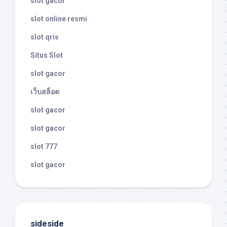
slot gacor
slot online resmi
slot qris
Situs Slot
slot gacor
เว็บสล็อต
slot gacor
slot gacor
slot 777
slot gacor
sideside