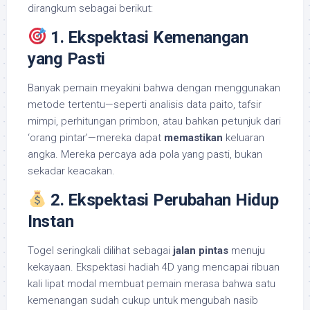
dirangkum sebagai berikut:
1. Ekspektasi Kemenangan
yang Pasti
Banyak pemain meyakini bahwa dengan menggunakan
metode tertentu—seperti analisis data paito, tafsir
mimpi, perhitungan primbon, atau bahkan petunjuk dari
‘orang pintar’—mereka dapat
memastikan
keluaran
angka. Mereka percaya ada pola yang pasti, bukan
sekadar keacakan.
2. Ekspektasi Perubahan Hidup
Instan
Togel seringkali dilihat sebagai
jalan pintas
menuju
kekayaan. Ekspektasi hadiah 4D yang mencapai ribuan
kali lipat modal membuat pemain merasa bahwa satu
kemenangan sudah cukup untuk mengubah nasib