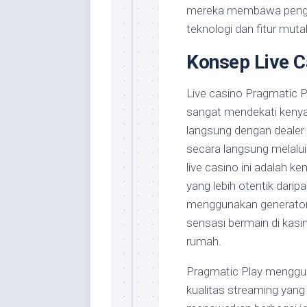
mereka membawa pengala
teknologi dan fitur mutak
Konsep Live C
Live casino Pragmatic
sangat mendekati kenya
langsung dengan deale
secara langsung melalui 
live casino ini adalah
yang lebih otentik darip
menggunakan generator
sensasi bermain di kas
rumah.
Pragmatic Play menggun
kualitas streaming yang 