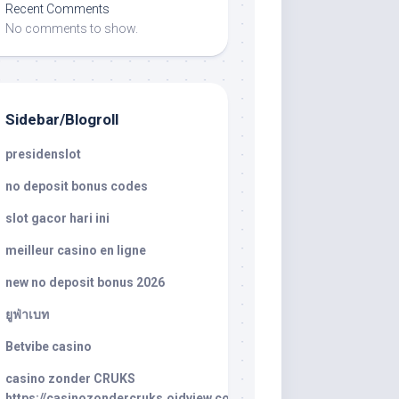
Recent Comments
No comments to show.
Sidebar/Blogroll
presidenslot
no deposit bonus codes
slot gacor hari ini
meilleur casino en ligne
new no deposit bonus 2026
ยูฟ่าเบท
Betvibe casino
casino zonder CRUKS
https://casinozondercruks.oidview.com/