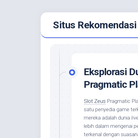
Skip
Situs Rekomendasi
to
content
Eksplorasi D
Pragmatic Pl
Slot Zeus
Pragmatic Play
satu penyedia game ter
mereka adalah dunia
liv
lebih dalam mengenai 
terkenal dengan suasana