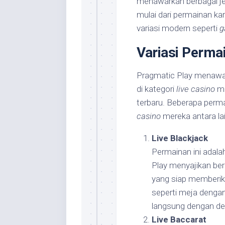
menawarkan berbagai je
mulai dari permainan kar
variasi modern seperti
g
Variasi Perma
Pragmatic Play menawa
di kategori
live casino
me
terbaru. Beberapa perm
casino
mereka antara lai
Live Blackjack
Permainan ini adalah
Play menyajikan ber
yang siap memberika
seperti meja dengan 
langsung dengan dea
Live Baccarat