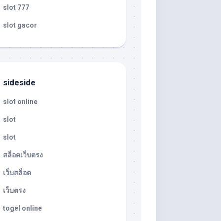
slot 777
slot gacor
sideside
slot online
slot
slot
สล็อตเว็บตรง
เว็บสล็อต
เว็บตรง
togel online