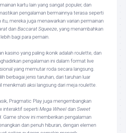
mainan kartu lain yang sangat populer, dan
astikan pengalaman bermainnya terasa seperti
ain itu, mereka juga menawarkan varian permainan
rat
dan
Baccarat Squeeze
, yang menambahkan
ebih bagi para pemain.
 kasino yang paling ikonik adalah roulette, dan
ghadirkan pengalaman ini dalam format live
esional yang memutar roda secara langsung.
 berbagai jenis taruhan, dari taruhan luar
l menikmati aksi langsung dari meja roulette.
lasik, Pragmatic Play juga mengembangkan
interaktif seperti
Mega Wheel
dan
Sweet
d
. Game show ini memberikan pengalaman
nangkan dan penuh hiburan, dengan elemen