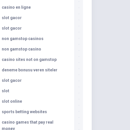
casino en ligne
slot gacor
slot gacor
non gamstop casinos
non gamstop casino
casino sites not on gamstop
deneme bonusu veren siteler
slot gacor
slot
slot online
sports betting websites
casino games that pay real
money