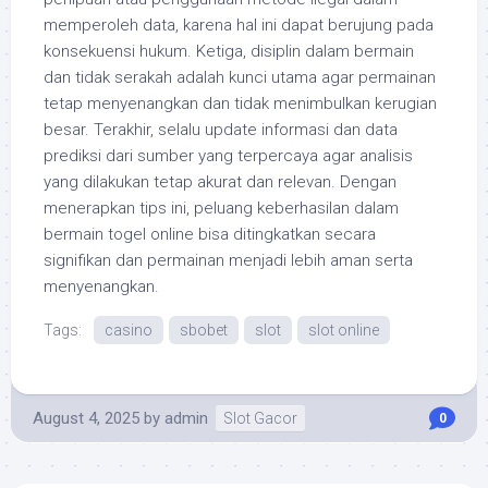
memperoleh data, karena hal ini dapat berujung pada
konsekuensi hukum. Ketiga, disiplin dalam bermain
dan tidak serakah adalah kunci utama agar permainan
tetap menyenangkan dan tidak menimbulkan kerugian
besar. Terakhir, selalu update informasi dan data
prediksi dari sumber yang terpercaya agar analisis
yang dilakukan tetap akurat dan relevan. Dengan
menerapkan tips ini, peluang keberhasilan dalam
bermain togel online bisa ditingkatkan secara
signifikan dan permainan menjadi lebih aman serta
menyenangkan.
Tags:
casino
sbobet
slot
slot online
August 4, 2025
by
admin
Slot Gacor
0