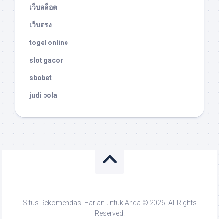
เว็บสล็อต
เว็บตรง
togel online
slot gacor
sbobet
judi bola
Situs Rekomendasi Harian untuk Anda © 2026. All Rights
Reserved.