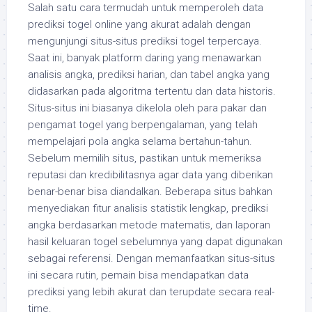
Salah satu cara termudah untuk memperoleh data
prediksi togel online yang akurat adalah dengan
mengunjungi situs-situs prediksi togel terpercaya.
Saat ini, banyak platform daring yang menawarkan
analisis angka, prediksi harian, dan tabel angka yang
didasarkan pada algoritma tertentu dan data historis.
Situs-situs ini biasanya dikelola oleh para pakar dan
pengamat togel yang berpengalaman, yang telah
mempelajari pola angka selama bertahun-tahun.
Sebelum memilih situs, pastikan untuk memeriksa
reputasi dan kredibilitasnya agar data yang diberikan
benar-benar bisa diandalkan. Beberapa situs bahkan
menyediakan fitur analisis statistik lengkap, prediksi
angka berdasarkan metode matematis, dan laporan
hasil keluaran togel sebelumnya yang dapat digunakan
sebagai referensi. Dengan memanfaatkan situs-situs
ini secara rutin, pemain bisa mendapatkan data
prediksi yang lebih akurat dan terupdate secara real-
time.