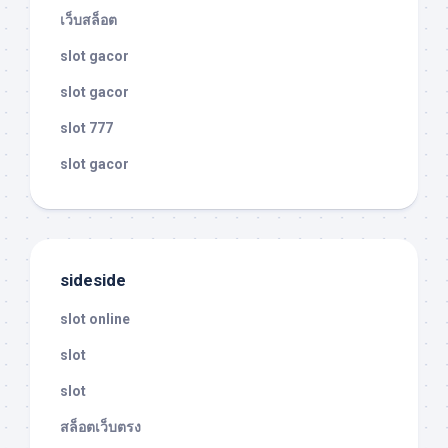
เว็บสล็อต
slot gacor
slot gacor
slot 777
slot gacor
sideside
slot online
slot
slot
สล็อตเว็บตรง