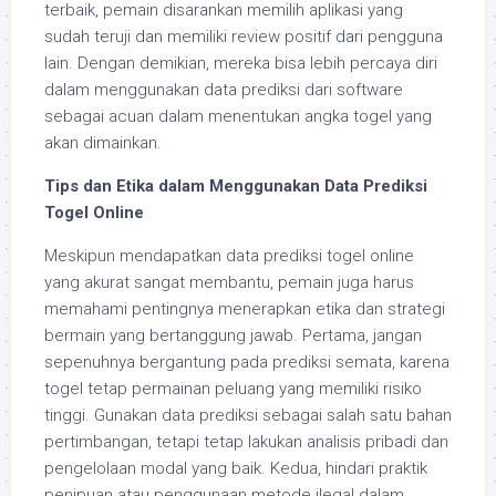
terbaik, pemain disarankan memilih aplikasi yang
sudah teruji dan memiliki review positif dari pengguna
lain. Dengan demikian, mereka bisa lebih percaya diri
dalam menggunakan data prediksi dari software
sebagai acuan dalam menentukan angka togel yang
akan dimainkan.
Tips dan Etika dalam Menggunakan Data Prediksi
Togel Online
Meskipun mendapatkan data prediksi togel online
yang akurat sangat membantu, pemain juga harus
memahami pentingnya menerapkan etika dan strategi
bermain yang bertanggung jawab. Pertama, jangan
sepenuhnya bergantung pada prediksi semata, karena
togel tetap permainan peluang yang memiliki risiko
tinggi. Gunakan data prediksi sebagai salah satu bahan
pertimbangan, tetapi tetap lakukan analisis pribadi dan
pengelolaan modal yang baik. Kedua, hindari praktik
penipuan atau penggunaan metode ilegal dalam