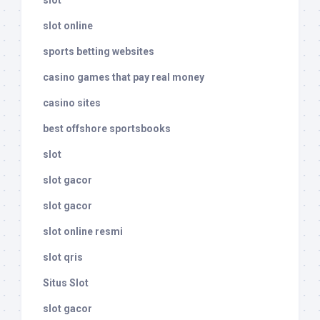
slot
slot online
sports betting websites
casino games that pay real money
casino sites
best offshore sportsbooks
slot
slot gacor
slot gacor
slot online resmi
slot qris
Situs Slot
slot gacor