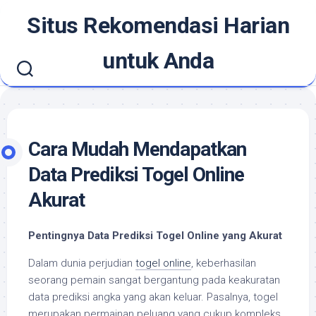
Skip
Situs Rekomendasi Harian
to
content
untuk Anda
Cara Mudah Mendapatkan
Data Prediksi Togel Online
Akurat
Pentingnya Data Prediksi Togel Online yang Akurat
Dalam dunia perjudian
togel online
, keberhasilan
seorang pemain sangat bergantung pada keakuratan
data prediksi angka yang akan keluar. Pasalnya, togel
merupakan permainan peluang yang cukup kompleks